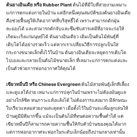
ต้นยางอินเดีย หรือ
Rubber Plant
ต้นไม้ที่มีใบที่สวยงามเหมาะ
แก่การตกแต่งภายในบ้าน แต่อีกหนึ่งคุณสมบัติของต้นยางอินเดีย
คือช่วยฟื้นฟูให้เกิดอากาศที่บริสุทธิ์ได้ เพราะสามารถดักฝุ่น
ละอองได้ และสามารถดักจับและซึมซับสารเคมีที่อาจจะก่อให้
เกิดมะเร็งแก่มนุษย์ได้ ต้นยางอินเดียว เดิมเป็นต้นไม้พันธุ์ที่
เติบโตได้อย่างรวดเร็ว แต่หากเราเปลี่ยนวิธีการปลูกเป็นใส่
กระถางขนาดเล็กตั้งไว้ในบ้าน ต้นยางอินเดียจะหยุดการเติบโต
ไปเองและกลายเป็นต้นไม้ขนาดเล็ก ที่เหมาะแก่การตกแต่งและ
เป็นตัวช่วยการฟอกอากาศให้คุณได้
เขียวหมื่นปี หรือ
Chinese Evergreen
ต้นไม้สายพันธุ์เล็กทีเลี้ยง
และดูแลได้ง่าย เหมาะแก่การปลุกในบ้านเพราะไม่ต้องมั่นดูแล
อย่างใกล้ชิด ทนภาวะแห้งแล้งได้ ไม่ต้องการแสงมาก มีลักษณะ
ใบเรียวแหลมสวยงามสะดุดตา เมื่อตั้งไว้ในบ้านจะเพิ่มลูกเล่นให้
บ้านดูมีมิติมากขึ้น แม้จะเป็นต้นไม้ที่ทนต่อความชื้นต่ำได้ แต่
เขียวหมื่นปีก็สามารถคายความชื้นให้กับตัวบ้านของคุณได้มาก
แต่การฟอกอากาศจะฟอกในระดับเล็กน้อยถึงปานกลางเท่านั้น