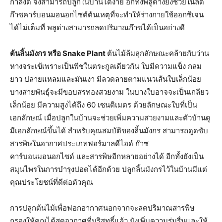
กำลังดี จึงสามารถปลูกในบ้านได้ง่าย อีกทั้งพลูด่างยังช่วยในลด
ก๊าซคาร์บอนมอนอกไซต์ต้นเหตุที่จะทำให้ร่างกายใช้ออกซิเจน
ได้ไม่เต็มที่ พลูด่างสามารถลดปริมาณก๊าซได้เป็นอย่างดี
ต้นลิ้นมังกร หรือ Snake Plant
ต้นไม้ล้มลุกลักษณะคล้ายกับว่าน
หางจระเข้เพราะเป็นพืชในตระกูลเดียวกัน ใบมีความแข็ง กลม
ยาว ปลายแหลมและมันเงา มีลวดลายตามแนวเส้นใบเล็กน้อย
บางสายพันธุ์จะมีขอบสรทองสวยงาม ในบางใบอาจจะเป็นเกลียว
เล็กน้อย มีความสูงได้ถึง 60 เซนติเมตร ด้วยลักษณะใบที่เป็น
เอกลักษณ์ เมื่อปลูกในบ้านจะช่วยเพิ่มความสวยงามและตัวบ้านดู
มีเอกลักษณ์ขึ้นได้ สำหรับคุณสมบัติของลิ้นมังกร สามารถดูดซับ
สารพิษในอากาศประเภทฟอร์มาลดีไฮด์ ก๊าซ
คาร์บอนมอนอกไซด์ และสารพิษอีกหลายอย่างได้ อีกทั้งยังเป็น
สมุนไพรในการบำรุงปอดได้อีกด้วย ปลูกลิ้นมังกรไว้ในบ้านมีแต่
คุณประโยชน์ที่ดีต่อตัวคุณ
การปลูกต้นไม้เพื่อฟอกอากาศนอกจากจะลดปริมาณสารพิษ
กรองให้คุณได้สูดอากาศที่บริสุทธิ์แล้ว ยังเพิ่มความร่มรื่นและให้