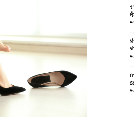
ร
ค
Ad
ท
จ่
Ad
ก
55
Ad