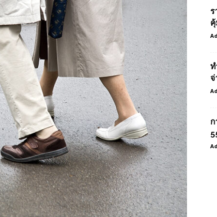
ร
ค
Ad
ท
จ่
Ad
ก
55
Ad