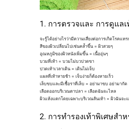
1. การตรวจและ การดูแลเท
จะรู้ได้อย่างไรว่ามีความเสี่ยงต่อการเกิดโรคแทรก
สีของผิวเปลี่ยนไปเช่นคล้ำขึ้น = ผิวสวยๆ
อุณหภูมิของผิวหนังเพิ่มขึ้น = เนื้ออุ่นๆ
บวมที่เท้า = บวมไม่บวปวดขา
ปวดเท้าเวลาเดิน = เดินไม่เจ็บ
แผลที่เท้าหายช้า = เจ็บง่ายก็ต้องหายเร็ว
เล็บขบและมีเชื้อราที่เล็บ = อย่ามาขบ อย่ามากัด
เลือดออกบริเวณตาปลา = เลือดฉันจะไหล
ผิวแห้งแตกโดยเฉพาะบริเวณส้นเท้า = ผิวฉันจะ
2. การทำรองเท้าพิเศษสำหร