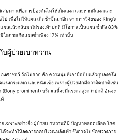
พิเศษมากเพื่อการป้องกันไม่ให้เกิดแผล และหากมีแผลและ
ไป เพื่อไม่ให้แผล เกิดซ้ำขึ้นมาอีก จากการวิจัยของ King’s
นแผลแล้วกลับมาใส่รองเท้าปกติ มีโอกาสเป็นแผล ซ้ำถึง 83%
านมีโอกาสเกิดแผลซ้ำเพียง 17% เท่านั้น
ับผู้ป่วยเบาหวาน
องศาชอว์ วัดไม่ยาก คือ ความนุ่มที่เอามือบีบแล้วยุบลงครึ่ง
ดแรงกระแทก และหนังแข็ง เพราะผู้ป่วยมักมีควาผิดปกติเช่น
ก (Bony prominent) บริเวณนี้จะมีแรงกดสูงกว่าปกติ อันจะ
ด้
ยเฉพาะอย่างยิ่ง ผู้ป่วยเบาหวานที่มี ปัญหาหลอดเลือด โรค
ได้จะทำให้ลดการกดบริเวณหลังเท้า ซึ่งอาจไปขัดขวางการ
 Pedis Artery)