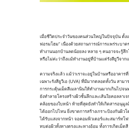
เมื่อชีวิตประจำวันของคนส่วนใหญ่ในปัจจุบัน ตั้งแ
ฟอรมโฮม” เนื่องด้วยสถานการณ์การแพร่ระบาดข
ทำงานนอกบ้านลดน้อยลง หลาย ๆ คนอาจจะรู้สึกโล
หรือไม่ค่ะว่าถึงแม้ทำงานอยู่ที่บ้านแต่รังสียูว
ความจริงแล้ว แม้ว่าเราจะอยู่ในบ้านหรืออาคาร
เฉพาะรังสียูวีเอ (UVA) ที่มีมากตลอดทั้งวัน สาม
การกระตุ้นเม็ดสีเมลานินให้ทำงานมากเกินไปจนทำใ
ยังทำลายโครงสร้างผิวชั้นลึกและเส้นใยคอลลาเจ
คล้อยของใบหน้า ท้ายที่สุดยังทำให้เกิดสารอนุมูลอ
ได้ออกไปไหน ยิ่งขาดการสร้างเกราะป้องกันผิวโด
ได้รับแสงจากหน้า จอคอมพิวเตอร์และสมาร์ทโฟน ท
ทบต่อผิวทั้งทางตรงและทางอ้อม ทั้งการเกิดเม็ดสี