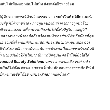
บไม่เพียงพอ หลับไม่สนิท ส่งผลต่อผิวทางอ้อม
ผู้มีประสบการณ์ด้านผิวพรรณ จาก
รมย์รวินท์ คลินิก
แนะนำ
งสียูวีที่ทำร้ายผิวค่ะ การดูแลป้องกันผิวจากการถูกทำร้าย
งผิวจากแสงแดดที่สามารถป้องกันได้ทั้งรังสียูวีเอและยูวีบี
ว่างของหน้าจอมือถือหรือคอมพิวเตอร์ลงให้เหลือน้อยที่สุด
มอ รวมทั้งริ้วรอยที่เริ่มเด่นชัดเกินจะเยียวยาด้วยตนเอง การ
อร์ผิวใสโดยหลักการแล้วจะเน้นการทำงานเพื่อลดการสร้างเม็ดสี
่วยปรับผิวให้ดูใสมากขึ้น แต่ปัจจุบันเทคโนโลยีผิวใสได้
vanced Beauty Solutions
นอกจากลดรอยสิว จุดด่างดำ
ดเม็ดสีได้ตั้งแต่กระบวนการเริ่มต้น ตัดตอนวงจรการเกิดฝ้าได้
ิวคนเอเชียได้อย่างมีประสิทธิภาพยิ่งขึ้นค่ะ
“