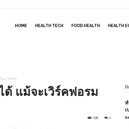
HOME
HEALTH TECH
FOOD HEALTH
HEALTH E
อรมโฮม (WFH)
R
ิวได้ แม้จะเวิร์คฟอรม
ท
เ
Ad
128
0