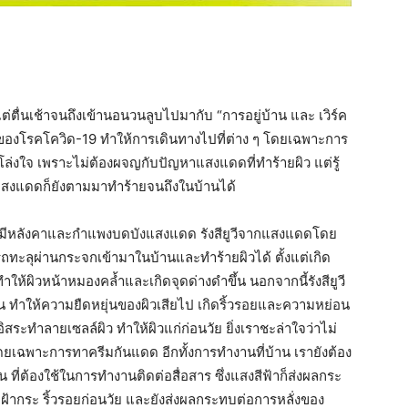
ต่ตื่นเช้าจนถึงเข้านอนวนลูบไปมากับ “การอยู่บ้าน และ เวิร์ค
องโรคโควิด-19 ทำให้การเดินทางไปที่ต่าง ๆ โดยเฉพาะการ
่งใจ เพราะไม่ต้องผจญกับปัญหาแสงแดดที่ทำร้ายผิว แต่รู้
ีจากแสงแดดก็ยังตามมาทำร้ายจนถึงในบ้านได้
ที่มีหลังคาและกำแพงบดบังแสงแดด รังสียูวีจากแสงแดดโดย
ารถทะลุผ่านกระจกเข้ามาในบ้านและทำร้ายผิวได้ ตั้งแต่เกิด
ห้ผิวหน้าหมองคล้ำและเกิดจุดด่างดำขึ้น นอกจากนี้รังสียูวี
น ทำให้ความยืดหยุ่นของผิวเสียไป เกิดริ้วรอยและความหย่อน
ิสระทำลายเซลล์ผิว ทำให้ผิวแก่ก่อนวัย ยิ่งเราชะล่าใจว่าไม่
ยเฉพาะการทาครีมกันแดด อีกทั้งการทำงานที่บ้าน เรายังต้อง
ี่ต้องใช้ในการทำงานติดต่อสื่อสาร ซึ่งแสงสีฟ้าก็ส่งผลกระ
 ฝ้ากระ ริ้วรอยก่อนวัย และยังส่งผลกระทบต่อการหลั่งของ