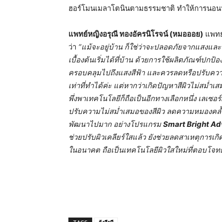
ฮอร์โมนเมลาโตนินตามธรรมชาติ ทำให้การนอนหลั
แพทย์หญิงอรุณี ทองอัครนิโรจน์ (หมอออย)
แพทย์
ว่า
“แม้จะอยู่บ้าน ก็ใช่ว่าจะปลอดภัยจากแสงและรั
เบื้องต้นเริ่มได้ที่บ้าน ด้วยการใช้ผลิตภัณฑ์ปกป้อ
ครอบคลุมไปถึงแสงสีฟ้า และควรลดหรือปรับความส
เท่าที่ทำได้ค่ะ แต่หากว่าเกิดปัญหาสีผิวไม่สม่ำเส
พึ่งพาเทคโนโลยีก็ถือเป็นอีกทางเลือกหนึ่ง เลเซ
ปรับความไม่สม่ำเสมอของสีผิว ลดความหมองคล้ำ ช
พัฒนาไปมาก อย่างโปรแกรม
Smart Bright
Ad
ช่วยปรับผิวเคลียร์ใสแล้ว ยังช่วยลดสาเหตุการเกิ
ในอนาคต ถือเป็นเทคโนโลยีผิวใสใหม่ที่ตอบโจทย์ผ