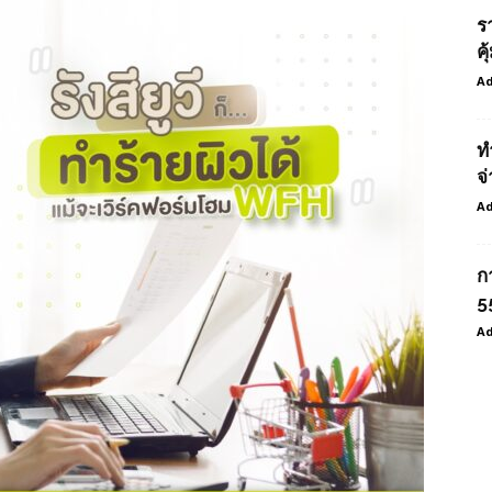
ร
ค
Ad
ท
จ่
Ad
ก
55
Ad