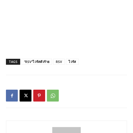
TAGS
“RSV”ไวรัสตัวร้าย
RSV
ไวรัส