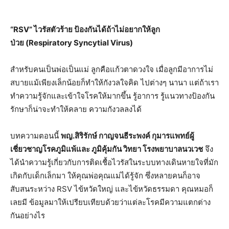
“RSV” ไวรัสตัวร้าย ป้องกันได้ถ้าไม่อยากให้ลูก
ป่วย (Respiratory Syncytial Virus)
สำหรับคนเป็นพ่อเป็นแม่ ลูกคือแก้วตาดวงใจ เมื่อลูกมีอาการไม่
สบายแม้เพียงเล็กน้อยก็ทำให้กังวลใจคิด ไปต่างๆ นานา แต่ถ้าเรา
ทำความรู้จักและเข้าใจโรคให้มากขึ้น รู้อาการ รู้แนวทางป้องกัน
รักษาก็น่าจะทำให้คลาย ความกังวลลงได้
บทความตอนนี้
พญ
.สิริรักษ์ กาญจนธีระพงค์ กุมารแพทย์ผู้
เชี่ยวชาญโรคภูมิแพ้และ ภูมิคุ้มกัน วิทยา โรงพยาบาลนวเวช
จึง
ได้นำความรู้เกี่ยวกับการติดเชื้อไวรัสในระบบทางเดินหายใจที่มัก
เกิดกับเด็กเล็กมา ให้คุณพ่อคุณแม่ได้รู้จัก ซึ่งหลายคนก็อาจ
สับสนระหว่าง RSV ไข้หวัดใหญ่ และไข้หวัดธรรมดา คุณหมอก็
เลยมี ข้อมูลมาให้เปรียบเทียบด้วยว่าแต่ละโรคมีความแตกต่าง
กันอย่างไร