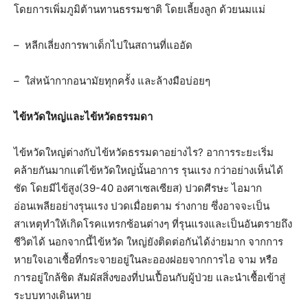
โดยการเพิ่มภูมิต้านทานธรรมชาติ โดยเลี้ยงลูก ด้วยนมแม่
– หลีกเลี่ยงการพาเด็กไปในสถานที่แออัด
– ใส่หน้ากากอนามัยทุกครั้ง และล้างมือบ่อยๆ
ไข้หวัดใหญ่และไข้หวัดธรรมดา
ไข้หวัดใหญ่ต่างกับไข้หวัดธรรมดาอย่างไร? อาการระยะเริ่ม
คล้ายกันมากแต่ไข้หวัดใหญ่นั้นอาการ รุนแรง กว่าอย่างเห็นได้
ชัด โดยมีไข้สูง(39-40 องศาเซลเซียส) ปวดศีรษะ ไอมาก
อ่อนเพลียอย่างรุนแรง ปวดเมื่อยตาม ร่างกาย ซึ่งอาจจะเป็น
สาเหตุทำให้เกิดโรคแทรกซ้อนต่างๆ ที่รุนแรงและเป็นอันตรายถึง
ชีวิตได้ นอกจากนี้ไข้หวัด ใหญ่ยังติดต่อกันได้ง่ายมาก จากการ
หายใจเอาเชื้อที่กระจายอยู่ในละอองฝอยจากการไอ จาม หรือ
การอยู่ใกล้ชิด สัมผัสสิ่งของที่ปนเปื้อนกับผู้ป่วย และนำเชื้อเข้าสู่
ระบบทางเดินหาย