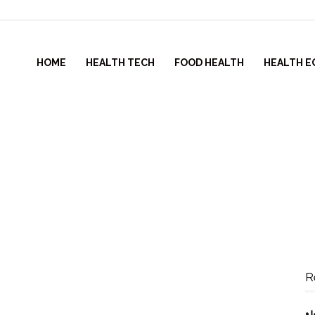
HOME
HEALTH TECH
FOOD HEALTH
HEALTH E
R