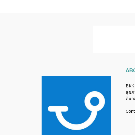
AB
BKK 
สุขภ
ต้นก
Cont