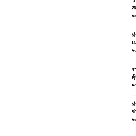
ป
ส
Ad
ท
เ
Ad
ร
ค
Ad
ท
จ่
Ad