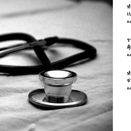
ท
เ
Ad
ร
ค
Ad
ท
จ่
Ad