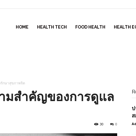
HOME
HEALTH TECH
FOOD HEALTH
HEALTH E
ลรักษาสุขภาพจิต
R
 ความสำคัญของการดูแล
ป
ส
Ad
30
0