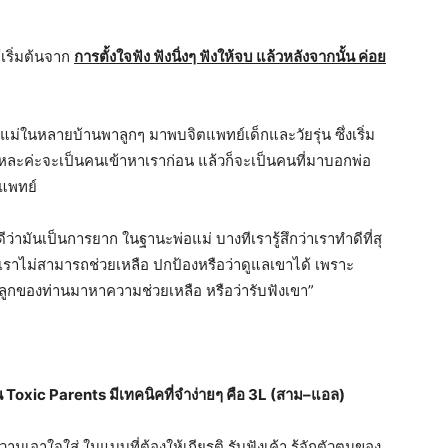
้เริ่มต้นจาก
การตั้งใจฟัง ฟังนิ่งๆ ฟังให้จบ แล้วหลังจากนั้น ค่อย
ณแม่ในหลายบ้
านพาลูกๆ มาพบจิตแพทย์เด็กและวัยรุ่น ซึ่งเริ่ม
ยแหละค่ะจะเป็นคนเข้
าหาเราก่อน แล้วก็จะเป็นคนที่มาบอกพ่อ
ตแพทย์
ีว่ามันเป็
นการยาก ในฐานะพ่อแม่ บางทีเรารู้สึกว่าเราทำดีที่สุ
่เราไม่สามารถช่
วยเหลือ ปกป้องหรือว่าดูแลเขาได้ เพราะ
ลูกของท่านมาหาความช่
วยเหลือ หรือว่ารับฟังเขา
”
น
Toxic Parents
มีเทคนิคที่จำง่ายๆ คือ
3L (
สาม
–
แอล
)
วามเอาใจใส่ ในแบบที่ต้องให้เกียรติ รับฟังเค้า
รู้จักตัวตนของ