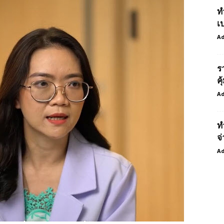
ท
เ
Ad
ร
ค
Ad
ท
จ่
Ad