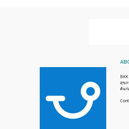
AB
BKK 
สุขภ
ต้นก
Cont