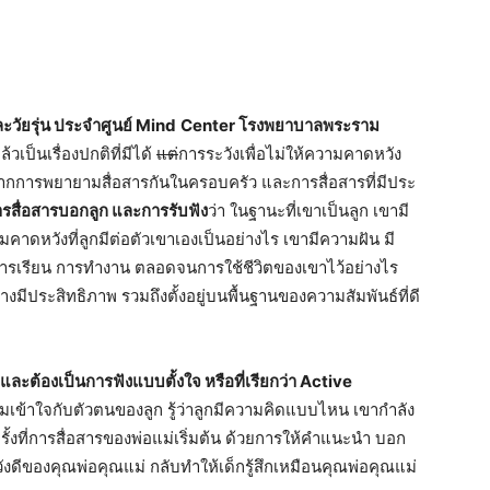
ะวั
ยรุ่น ประจำศูนย์
Mind
Center
โรงพยาบาลพระราม
เป็นเรื่องปกติที่
มีได้
แต่
การระวังเพื่อไม่ให้
ความคาดหวัง
จากการพยายามสื่
อสารกันในครอบครัว และการสื่อสารที่มีประ
รสื่อสารบอกลูก และการรับฟัง
ว่า ในฐานะที่เขาเป็นลูก เขามี
คาดหวังที่ลูกมีต่อตั
วเขาเองเป็นอย่างไร เขามีความฝัน มี
งการเรียน การทำงาน ตลอดจนการใช้ชีวิตของเขาไว้อย่
างไร
างมีประสิ
ทธิภาพ รวมถึงตั้งอยู่บนพื้
นฐานของความสัมพันธ์ที่ดี
ัง และต้องเป็นการฟังแบบตั้งใจ หรือที่เรียกว่า
Active
ามเข้าใจกับตัวตนของลูก รู้ว่าลูกมีความคิดแบบไหน เขากำลัง
้งที่การสื่อสารของพ่
อแม่เริ่มต้น ด้วยการให้คำแนะนำ บอก
ดีของคุณพ่อคุณแม่ กลับทำให้เด็กรู้สึกเหมือนคุณพ่
อคุณแม่