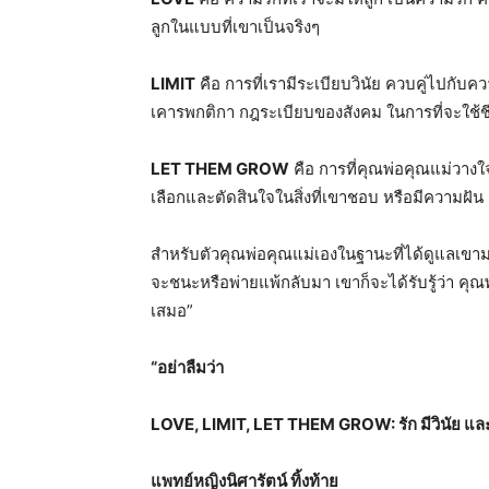
ลูกในแบบที่
เขาเป็นจริงๆ
L
IMIT
คือ การที่เรามีระเบียบวินัย ควบคู่ไปกับควา
เคารพกติกา กฎระเบียบของสังคม ในการที่จะใช้ชีวิ
L
ET THEM GROW
คือ การที่คุณพ่อคุณแม่วางใจ
เลือกและตัดสินใจในสิ่งที่
เขาชอบ หรือมีความฝัน 
สำหรับตัวคุณพ่อคุณแม่
เองในฐานะที่ได้ดูแลเขา
จะชนะหรือพ่ายแพ้กลั
บมา เขาก็จะได้รับรู้ว่า คุณพ
เสมอ
”
“
อย่าลืมว่า
LOVE, LIMIT, LET THEM GROW:
รัก มีวินัย 
แพทย์หญิงนิศารัตน์ ทิ้งท้าย