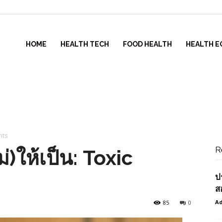
HOME
HEALTH TECH
FOOD HEALTH
HEALTH E
ents
R
ม่)ให้เป็น: Toxic
ป
ส
Ad
85
0