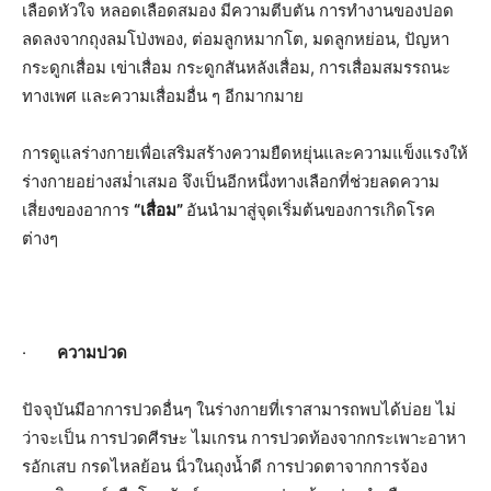
เลือดหัวใจ หลอดเลือดสมอง มีความตีบตัน การทำงานของปอด
ลดลงจากถุงลมโป่
งพอง
,
ต่อมลูกหมากโต
,
มดลูกหย่อน
,
ปัญหา
กระดูกเสื่อม เข่าเสื่อม กระดูกสันหลังเสื่อม
,
การเสื่อมสมรรถนะ
ทางเพศ และความเสื่อมอื่น ๆ อีกมากมาย
การดูแลร่างกายเพื่อเสริมสร้
างความยืดหยุ่นและความแข็
งแรงให้
ร่างกายอย่างสม่ำเสมอ จึงเป็นอีกหนึ่งทางเลือกที่ช่
วยลดความ
เสี่ยงของอาการ
“เสื่อม”
อันนำมาสู่จุดเริ่มต้นของการเกิ
ดโรค
ต่างๆ
·
ความปวด
ปัจจุบันมีอาการปวดอื่นๆ ในร่างกายที่เราสามารถพบได้บ่อย ไม่
ว่าจะเป็น การปวดศีรษะ ไมเกรน การปวดท้องจากกระเพาะอาหา
รอั
กเสบ กรดไหลย้อน นิ่วในถุงน้ำดี การปวดตาจากการจ้อง