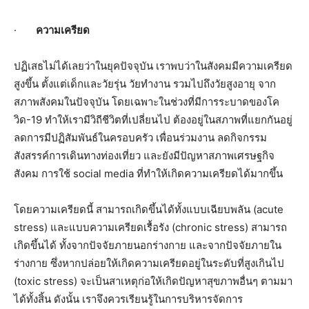
·
ความเครียด
ปฏิเสธไม่ได้เลยว่าในยุคปัจจุบั
น เราพบว่าในสังคมมีความเครียด
สู
งขึ้น ตั้งแต่เด็กและวัยรุ่น วัยทำงาน รวมไปถึงวัยสูงอายุ จาก
สภาพสังคมในปัจจุบัน โดยเฉพาะในช่วงที่มี
การระบาดของโค
วิด-19 ทำให้เรามีวิถีชีวิตที่เปลี่
ยนไป ต้องอยู่ในสภาพที่แยกกันอยู่
ลดการมีปฏิสัมพันธ์ในครอบครัว เพื่อนร่วมงาน ลดกิจกรรม
สังสรรค์การเดินทางท่
องเที่ยว และยังมีปัญหาสภาพเศรษฐกิจ
สังคม การใช้
social media
ที่ทำให้เกิดความเครียดได้มากขึ้
น
โดยความเครียดนี้ สามารถเกิดขึ้นได้ทั้งแบบเฉี
ยบพลัน (
acute
stress)
และแบบความเครียดเรื้
อรัง (
chronic stress)
สามารถ
เกิดขึ้นได้ ทั้งจากปัจจัยภายนอกร่างกาย และจากปัจจัยภายใน
ร่างกาย ซึ่งหากปล่อยให้เกิดความเครี
ยดอยู่ในระดับที่สูงเกินไป
(
toxic stress)
จะเป็นสาเหตุก่อให้เกิดปัญหาสุ
ขภาพอื่นๆ ตามมา
ได้ทั้งสิ้น ดังนั้น เราจึงควรเรียนรู้ในการบริหารจั
ดการ