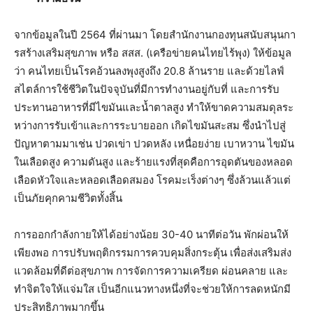
จากข้อมูลในปี
2564
ที่ผ่านมา โดยสำนักงานกองทุนสนับสนุ
นกา
รสร้างเสริมสุขภาพ หรือ สสส. (เครือข่ายคนไทยไร้พุง) ให้ข้อมูล
ว่า คนไทยเป็นโรคอ้วนลงพุงสูงถึง 20.8 ล้านราย และด้วยไลฟ์
สไตล์การใช้ชีวิ
ตในปัจจุบันที่มีการทำงานอยู่กั
บที่ และการรับ
ประทานอาหารที่มีไขมั
นและน้ำตาลสูง ทำให้ขาดความสมดุลระ
หว่างการรั
บเข้าและการระบายออก เกิดไขมันสะสม ซึ่งนำไปสู่
ปัญหาตามมาเช่น ปวดเข่า ปวดหลัง เหนื่อยง่าย เบาหวาน ไขมัน
ในเลือดสูง ความดันสูง และร้ายแรงที่สุดคือการอุดตั
นของหลอด
เลือดหัวใจและหลอดเลื
อดสมอง โรคมะเร็งต่างๆ ซึ่งล้วนแล้วแต่
เป็นภัยคุกคามชี
วิตทั้งสิ้น
การออกกำลังกายให้ได้อย่างน้อย 30-40 นาทีต่อวัน พักผ่อนให้
เพียงพอ การปรับพฤติกรรมการควบคุมสิ่
งกระตุ้น เพื่อส่งเสริมส่ง
แวดล้อมที่ดีต่
อสุขภาพ การจัดการความเครียด ผ่อนคลาย และ
ทำจิตใจให้แจ่มใส เป็นอีกแนวทางหนึ่งที่จะช่วยให้
การลดหนักมี
ประสิทธิภาพมากขึ้น