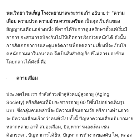
นพ.วิทยา วันเพ็ญ โรงงพยาบาลพระรามเก้า
อธิบายว่า
“
ความ
เสื่อม ความปวด ความอ้วน ความเครียด
เป็นจุดเริ่มต้นของ
สัญญาณเตื
อนอย่างหนึ่ง ที่หากได้รับการดูแลรักษาตั้
งแต่เริ่มมี
อาการ จะสามารถป้องกันไม่ให้เกิ
ดการเจ็บป่วยหนักได้ ดังนั้น
การสังเกตอาการและดูแลจัดการเพื่
อลดความเสี่ยงที่จะเป็นโร
คหนั
กตามมาในอนาคต จึงเป็นสิ่งสำคัญยิ่ง ที่ไม่ควรมองข้าม
โดยกล่าวได้ดังนี้ คือ
·
ความเสื่อม
ประเทศไทยเรา กำลังก้าวเข้าสู่สังคมผู้สู
งอายุ (
Aging
Society)
หรือสังคมที่มีประชากรอายุ
60
ปีขึ้นไปอย่างเต็มรูป
แบบ ซึ่งกลุ่มคนเหล่านี้จะมีความเสื่
อมตามวัย หรือบางท่านอาจ
จะมีความเสื่
อมเร็วกว่าคนทั่วไป ทั้งนี้ ปัญหาความเสื่อมมี
มากมาย
หลากหลาย อาทิ สมองเสื่อม
,
ปัญหาการมองเห็น เช่น
ต้อกระจก
,
ปัญหาการได้ยิน
,
ปัญหาการทำงานของตับ ไต
,
หลอด