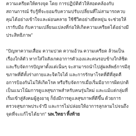
ความเครียดให้ตรงจุด โดย การปฏิบัติตัวให้สอดคล้องกั
บ
สถานการณ์ รับรู้ที่จะยอมรับความปรับเปลี่
ยนที่ไม่สามารถควบ
คุมได้อย่
างเข้าใจและผ่อนคลาย ใช้ชีวิตอย่างยืดหยุ่น จะช่วยให้
เรารับมือ กับความเปลี่ยนแปลงที่ก่อให้เกิ
ดความเครียดได้อย่างมี
ประสิทธิ
ภาพ
”
“
ปัญหาความเสื่อม ความปวด ความอ้วน ความเครียด ล้วนเป็น
เรื่องใกล้ตัว หากใส่ใจสังเกตอาการตั
วเองและคนรอบข้างใกล้ชิด
และรีบจัดการปัญหาตั้งแต่เนิ่นๆ จะสามารถนำไปสู่ผลลัพธ์การมีสุ
ขภาพที่ดีทั้งร่างกายและจิ
ตใจได้ และการรักษาโรคที่ดีที่สุดคื
อการป้องกันไม่ให้เกิดโรค หรือรีบจัดการเมื่อเริ่มมี
อาการผิดปกติ
เป็นแนวโน้มการดูแลสุขภาพสำหรั
บคนรุ่นใหม่ และแม้แต่กลุ่มที่
เริ่มเข้าสู่
สังคมผู้สูงอายุ ก็ยังมีการดูแลสุขภาพที่ดีขึ้น ด้วยการ
ตรวจสุขภาพประจำปี และการไม่ปล่อยให้อาการลุ
กลามไปจนถึง
จุดที่จะแก้ไขได้ยาก
”
นพ.วิทยา ทิ้งท้าย