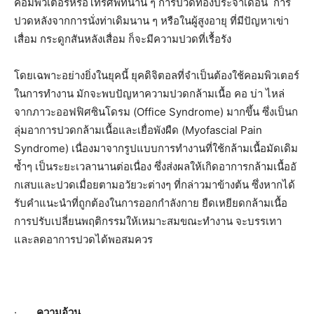
คอมพิวเตอร์
หรือโทรศัพท์นาน ๆ การปวดท้องประจำเดือน
การ
ปวดหลังจากการนั่งท่าเดิมนาน ๆ หรือในผู้สูงอายุ ที่มีปัญหาเข่า
เสื่อม กระดูกสันหลังเสื่อม ก็จะมีความปวดที่เรื้อรัง
โดยเฉพาะอย่างยิ่งในยุคนี้ ยุคดิจิตอลที่จำเป็นต้องใช้
คอมพิวเตอร์
ในการทำงาน มักจะพบปัญหาความปวดกล้ามเนื้อ คอ บ่า ไหล่
จากภาวะออฟฟิศซินโดรม (
Office Syndrome)
มากขึ้น ซึ่งเป็นก
ลุ่มอาการปวดกล้ามเนื้
อและเยื่อพังผืด (
Myofascial Pain
Syndrome)
เนื่องมาจากรูปแบบการทำงานที่
ใช้กล้ามเนื้อมัดเดิม
ซ้ำๆ เป็นระยะเวลานานต่อเนื่อง
ซึ่
งส่งผลให้เกิดอาการกล้ามเนื้ออั
กเสบและปวดเมื่อยตามอวัยวะต่างๆ
ที่กล่าวมาข้างต้น ซึ่งหากได้
รับคำแนะนำที่ถูกต้
องในการออกกำลังกาย ยืดเหยียดกล้ามเนื้อ
การปรับเปลี่ยนพฤติกรรมให้
เหมาะสมขณะทำงาน จะบรรเทา
และลดอาการปวดได้
พอสมควร
·
ความอ้วน