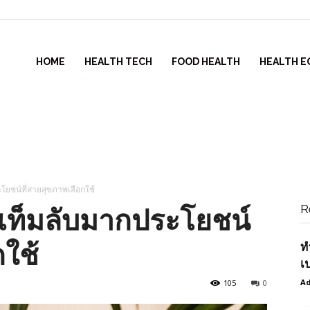
HOME
HEALTH TECH
FOOD HEALTH
HEALTH E
โยชน์ที่สายสุขภาพเลือกใช้
R
อเท็มลับมากประโยชน์
กใช้
ท
เ
Ad
105
0