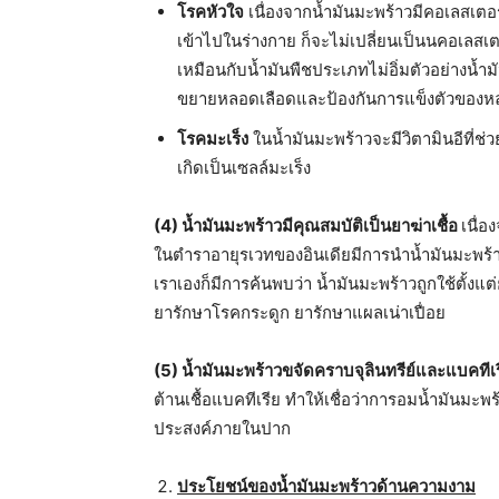
โรคหัวใจ
เนื่องจากน้ำมันมะพร้าวมีคอเลสเตอร
เข้าไปในร่างกาย ก็จะไม่เปลี่ยนเป็นนคอเลส
เหมือนกับน้ำมันพืชประเภทไม่อิ่มตัวอย่างน้ำมัน
ขยายหลอดเลือดและป้องกันการแข็งตัวของหลอ
โรคมะเร็ง
ในน้ำมันมะพร้าวจะมีวิตามินอีที่ช่
เกิดเป็นเซลล์มะเร็ง
(
4) น้ำมันมะพร้าวมีคุณสมบัติเป็นยาฆ่าเชื้อ
เนื่
ในตำราอายุรเวทของอินเดียมีการนำน้ำมันมะพร้าว
เราเองก็มีการค้นพบว่า น้ำมันมะพร้าวถูกใช้ตั้งแ
ยารักษาโรคกระดูก ยารักษาแผลเน่าเปื่อย
(
5) น้ำมันมะพร้าวขจัดคราบจุลินทรีย์และแบคที
ต้านเชื้อแบคทีเรีย ทำให้เชื่อว่าการอมน้ำมันมะพ
ประสงค์ภายในปาก
ประโยชน์ของน้ำมันมะพร้าวด้านความงาม