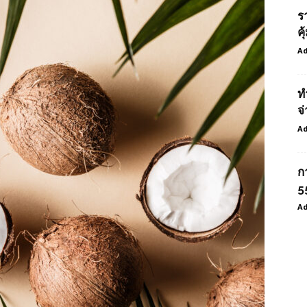
ร
ค
Ad
ท
จ่
Ad
ก
55
Ad