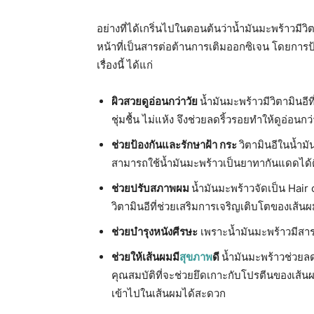
อย่างที่ได้เกริ่นไปในตอนต้นว่าน้ำมันมะพร้าวมีวิตา
หน้าที่เป็นสารต่อต้านการเติมออกซิเจน โดยการป้อ
เรื่องนี้ ได้แก่
ผิวสวยดูอ่อนกว่าวัย
น้ำมันมะพร้าวมีวิตามินอีท
ชุ่มชื้น ไม่แห้ง จึงช่วยลดริ้วรอยทำให้ดูอ่อนกว่
ช่วยป้องกันและรักษาฝ้า กระ
วิตามินอีในน้ำมัน
สามารถใช้น้ำมันมะพร้าวเป็นยาทากันแดดได้ด
ช่วยปรับสภาพผม
น้ำมันมะพร้าวจัดเป็น Hair c
วิตามินอีที่ช่วยเสริมการเจริญเติบโตของเส้น
ช่วยบำรุงหนังศีรษะ
เพราะน้ำมันมะพร้าวมีสารป
ช่วยให้เส้นผมมี
สุขภาพ
ดี
น้ำมันมะพร้าวช่วยล
คุณสมบัติที่จะช่วยยึดเกาะกับโปรตีนของเส้น
เข้าไปในเส้นผมได้สะดวก