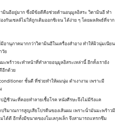
มินอีอยู่มาก ซึ่งมีข้อดีคือช่วยต้านอนุมูลอิสระ วิตามินอี ทํา
งกันเซลล์ไม่ให้ถูกเติมออกซิเจน ได้ง่าย ๆ โดยผลลัพธ์ที่จาก
ี่มีอานุภาคมากกว่าวิตามินอีในเครื่องสําอาง ทำให้ผิวนุ่มเนียน
าวัย
มะพร้าวจะทําหน้าที่ทําลายอนุมูลอิสระเหล่านี้ อีกทั้งเรายัง
ีอีกด้วย
onditioner ชั้นดี ที่ช่วยทําให้ผมนุ่ม ดําเงางาม เพราะมี
ผม
ฏิชีวนะที่คอยทําลายเชื้อโรค หนังศีรษะจึงไม่มีรังแค
ดปริมาณการสูญเสียโปรตีนของเส้นผม เพราะน้ํามันมะพร้าวมี
ผมได้ดี อีกทั้งมีขนาดของโมเลกุลเล็ก จึงสามารถแทรกซึม