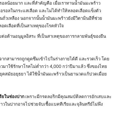
อลน้อยมาก และที่สําคัญคือ เมื่อเราทานน้ำมันมะพร้าว
เตอรอลในกระแสเลือด และไม่ได้ทําให้หลอดเลือดแข็งตัว
ถั่วเหลือง นอกจากนั้นน้ำมันมะพร้าวยังมีวิตามินอีที่ช่วย
ดเลือดที่เป็นสาเหตุของโรคหัวใจ
วยต่อต้านอนุมูลอิสระ ที่เป็นสาเหตุของการกลายพันธุ์ของยีน
องจากสามารถถูกดูดซึมเข้าไปในร่างกายได้ดี และรวดเร็ว โดย
มาใช้รักษาโรคไม่ต่ำกว่า 4,000 กว่าปีมาแล้ว ซึ่งของไทย
ต่ยุคสมัยอยุธยา ได้ใช้น้ำมันมะพร้าวเป็นยานวดแก้ปวดเมื่อย
เรียในช่องปาก
เพราะมีกรดลอริกมีคุณสมบัติลดการอักเสบและ
ร้าวในปากอาจไปช่วยจับเชื้อแบคทีเรียและจุลินทรีย์ไม่พึง