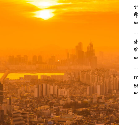
ร
ค
Ad
ท
จ่
Ad
ก
55
Ad