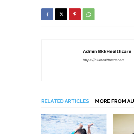
Admin BkkHealthcare
https://bkkhealthcare.com
RELATED ARTICLES
MORE FROM A