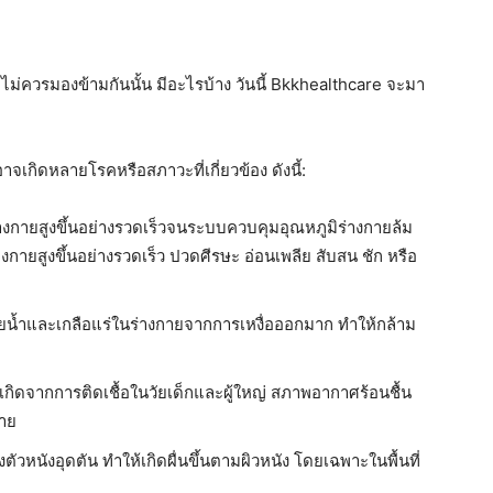
าไม่ควรมองข้ามกันนั้น มีอะไรบ้าง วันนี้ Bkkhealthcare จะมา
จเกิดหลายโรคหรือสภาวะที่เกี่ยวข้อง ดังนี้:
างกายสูงขึ้นอย่างรวดเร็วจนระบบควบคุมอุณหภูมิร่างกายล้ม
กายสูงขึ้นอย่างรวดเร็ว ปวดศีรษะ อ่อนเพลีย สับสน ชัก หรือ
ยน้ำและเกลือแร่ในร่างกายจากการเหงื่อออกมาก ทำให้กล้าม
เกิดจากการติดเชื้อในวัยเด็กและผู้ใหญ่ สภาพอากาศร้อนชื้น
จาย
ัวหนังอุดตัน ทำให้เกิดผื่นขึ้นตามผิวหนัง โดยเฉพาะในพื้นที่