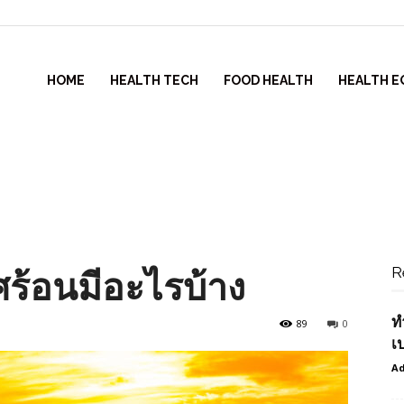
HOME
HEALTH TECH
FOOD HEALTH
HEALTH E
R
ศร้อนมีอะไรบ้าง
ท
89
0
เ
Ad