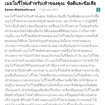
เมมโมรี่โฟมสำหรับเท้าของคุณ: ข้อดีและข้อเสีย
Admin BkkHealthcare
-
1 February 2023
0
เมมโมรี่โฟมสำหรับเท้าของคุณ: ข้อดีและข้อเสีย ในอดีตผู้คนจะออกไปซื้อ
เมมโมรี่โฟมราคาแพงสำหรับเท้าของพวกเขา อย่างไรก็ตาม การปฏิบัตินี้
ไม่จำเป็นอีกต่อไป ตอนนี้คุณสามารถซื้อเมมโมรี่โฟมราคาไม่แพงสำหรับ
เท้าของคุณโดยไม่ต้องเสียเงิน นี่คือเหตุผลที่ดีที่สุดบางประการในการทำ
เช่นนั้น: เมมโมรี่โฟมดีต่อเท้าของคุณ เมมโมรี่โฟมเป็นวัสดุประเภทหนึ่งที่
ตอบสนองได้ดีและโอบรับกับรูปเท้าของคุณ สิ่งนี้สามารถช่วยลดแรง
กระแทก การรองรับ และความสบาย ลดความเสี่ยงของอาการปวดเท้าและ
ความเมื่อยล้า เมมโมรี่โฟมยังช่วยควบคุมการเคลื่อนไหวช่วยลดแรง
กระแทกจากการออกกำลังกายและกิจกรรมในชีวิตประจำวัน เมมโมรี่โฟม
สามารถช่วยเท้าของคุณได้อย่างไร เมมโมรี่โฟมช่วยลดอาการปวดเท้าได้
เมมโมรีโฟมมักใช้ในแผ่นรองฝ่าเท้าเนื่องจากทำความสะอาดและบำรุง
รักษาง่าย มีรูปทรงต่ำ และทนทาน เมมโมรี่โฟมยังช่วยเพิ่มความสบาย เมื่อ
คุณซื้อที่นอนเมมโมรี่โฟม โปรดเลือกประเภทของเมมโมรี่โฟมที่เหมาะกับ
เท้าของคุณ บางคนชอบเมมโมรี่โฟมที่ไม่ซึมผ่านเพื่อให้หายใจได้สะดวก
คนอื่นๆ ชอบเมมโมรี่โฟมที่ซึมผ่านได้ ดังนั้นพวกเขาจึงต้องดูแลเป็นพิเศษ
เมื่อนอนคว่ำ สำหรับข้อมูลเพิ่มเติมเกี่ยวกับการเลือกที่นอนเมมโมรี่โฟมที่ดี
ที่สุดสำหรับคุณ โปรดไปที่memoryfoam.com หรือพูดคุยกับตัวแทนฝ่าย
บริการลูกค้าที่ร้านค้าใกล้บ้านคุณ เมมโมรี่โฟมช่วยลดอาการปวดเท้าได้
อย่างไร การใช้งานทั่วไปอย่างหนึ่งสำหรับเมมโมรี่โฟมคือเป็นแผ่นรอง