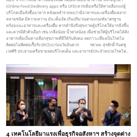
(Online Food Dedlivery apps หรือ OFD) ควรเพิ่มหรือให้ทางเลือกแก่ผู้
บริโภคเมื่อสั่งซื้ออาหาร หลังผลสำรวจพบว่ามีอาหารและเครื่องดื่มหลาก
หลายชนิด มีความหวาน มัน เค็มจัด เกินปริมาณตามเกณฑ์มาตรฐาน
พร้อมแนะอาหารและเครื่องดื่ม ควรคำนึงถึงสุขภาพผู้บริโภคให้มากยิ่งขึ้น
และควรมีตัวตัวเลือก เช่น เกลือน้อย น้ำตาลน้อย เพื่อช่วยให้ผู้บริโภคได้สั่ง
อาหารเพื่อเป็นทางเลือกสุขภาพที่ดีให้กับสังคม ลดภาวะเสี่ยงเป็นโรคไม่
ติดต่อไม่ติดต่อเรื้อรัง (NCDs) ก่อนวัยอันควร รศ.นพ. สุรศักดิ์ กันตชู
เวสศิริ ประธานเครือข่ายลดบริโภคเค็ม และอาจารย์ประจำหน่วยโรคไต...
4 เทคโนโลยีมาแรงเพื่อธุรกิจอสังหาฯ สร้างจุดต่าง