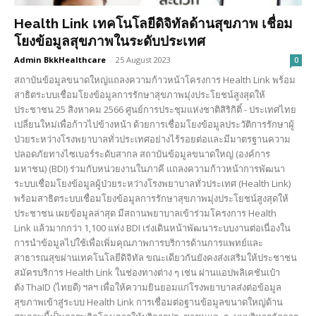
Health Link เทคโนโลยีดิจิทัลด้านสุขภาพ เชื่อม
โยงข้อมูลสุขภาพในระดับประเทศ
Admin BkkHealthcare
-
25 August 2023
0
สถาบันข้อมูลขนาดใหญ่แถลงความก้าวหน้าโครงการ Health Link พร้อม
สาธิตระบบเชื่อมโยงข้อมูลการรักษาสุขภาพมุ่งประโยชน์สูงสุดให้
ประชาชน 25 สิงหาคม 2566 ศูนย์การประชุมแห่งชาติสิริกิติ์ - ประเทศไทย
เปลี่ยนใหม่เพื่อก้าวไปข้างหน้า ด้วยการเชื่อมโยงข้อมูลประวัติการรักษาผู้
ป่วยระหว่างโรงพยาบาลทั่วประเทศอย่างไร้รอยต่อและมีมาตรฐานความ
ปลอดภัยทางไซเบอร์ระดับสากล สถาบันข้อมูลขนาดใหญ่ (องค์การ
มหาชน) (BDI) ร่วมกับหน่วยงานในภาคี แถลงความก้าวหน้าการพัฒนา
ระบบเชื่อมโยงข้อมูลผู้ป่วยระหว่างโรงพยาบาลทั่วประเทศ (Health Link)
พร้อมสาธิตระบบเชื่อมโยงข้อมูลการรักษาสุขภาพมุ่งประโยชน์สูงสุดให้
ประชาชน เผยข้อมูลล่าสุด มีสถานพยาบาลเข้าร่วมโครงการ Health
Link แล้วมากกว่า 1,100 แห่ง BDI เร่งเดินหน้าพัฒนาระบบงานต่อเนื่องใน
การนำข้อมูลไปใช้เพื่อเพิ่มคุณภาพการบริการด้านการแพทย์และ
สาธารณสุขผ่านเทคโนโลยีดิจิทัล ขณะเดียวกันยังคงส่งเสริมให้ประชาชน
สมัครบริการ Health Link ในช่องทางต่าง ๆ เช่น ผ่านแอปพลิเคชันเป๋า
ตัง ThaID (ไทยดี) ฯลฯ เพื่อให้ความยินยอมแก่โรงพยาบาลส่งต่อข้อมูล
สุขภาพเข้าสู่ระบบ Health Link การเชื่อมต่อฐานข้อมูลขนาดใหญ่ด้าน