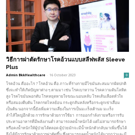
วิธีการผ่าตัดรักษาโรคอ้วนแบบสลีฟพลัส Sleeve
Plus
Admin BkkHealthcare
-
16 October 2023
0
โรคอ้วน คืออะไร ? โรคอ้วน คือ ภาวะที่ร่างกายมีไขมันสะสมมากผิดปกติ
ซึ่งจะทำให้เกิดปัญหาต่าง ๆ ตามมา เช่น โรคเบาหวาน โรคความดันโลหิต
สูง โรคไขมันพอกตับ โรคหยุดหายใจขณะนอนหลับ โรคเส้นเลือดหัวใจ
หรือสมองตีบตัน โรคกรดไหลย้อน กระดูกสันหลังหรือกระดูกเข่าเสื่อม
เป็นต้น นอกจากนี้ยังเพิ่มความเสี่ยงในการเป็นมะเร็งเต้านม มะเร็ง
ลำไส้ใหญ่อีกด้วย การรักษาด้วยการใช้ยา การออกกำลังกายหรือการรับ
ประทานอาหารที่มีพลังงานต่ำ สามารถลดน้ำหนักได้ แต่ไม่สามารถรักษา
หรือคงน้ำหนักให้ผู้ป่วยได้ตลอด ผู้ป่วยมักจะมีน้ำหนักตัวกลับมาเพิ่มขึ้นได้
จึงได้มีการรักษาด้วยการผ่าตัดขึ้น ซึ่งสามารถลดน้ำหนักได้มากกว่าและมี