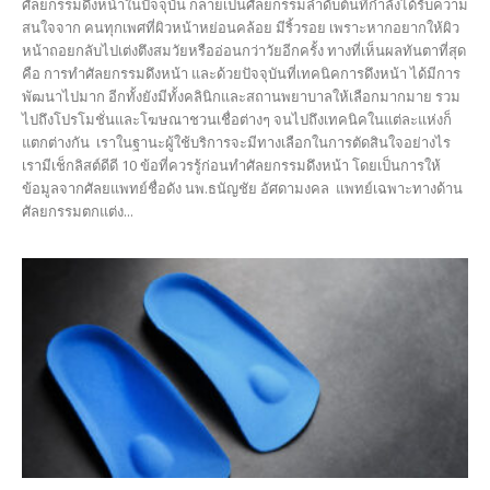
ศัลยกรรมดึงหน้าในปัจจุบัน กลายเป็นศัลยกรรมลำดับต้นที่กำลังได้รับความ
สนใจจาก คนทุกเพศที่ผิวหน้าหย่อนคล้อย มีริ้วรอย เพราะหากอยากให้ผิว
หน้าถอยกลับไปเต่งตึงสมวัยหรืออ่อนกว่าวัยอีกครั้ง ทางที่เห็นผลทันตาที่สุด
คือ การทำศัลยกรรมดึงหน้า และด้วยปัจจุบันที่เทคนิคการดึงหน้า ได้มีการ
พัฒนาไปมาก อีกทั้งยังมีทั้งคลินิกและสถานพยาบาลให้เลือกมากมาย รวม
ไปถึงโปรโมชั่นและโฆษณาชวนเชื่อต่างๆ จนไปถึงเทคนิคในแต่ละแห่งก็
แตกต่างกัน เราในฐานะผู้ใช้บริการจะมีทางเลือกในการตัดสินใจอย่างไร
เรามีเช็กลิสต์ดีดี 10 ข้อที่ควรรู้ก่อนทำศัลยกรรมดึงหน้า โดยเป็นการให้
ข้อมูลจากศัลยแพทย์ชื่อดัง นพ.ธนัญชัย อัศดามงคล แพทย์เฉพาะทางด้าน
ศัลยกรรมตกแต่ง...