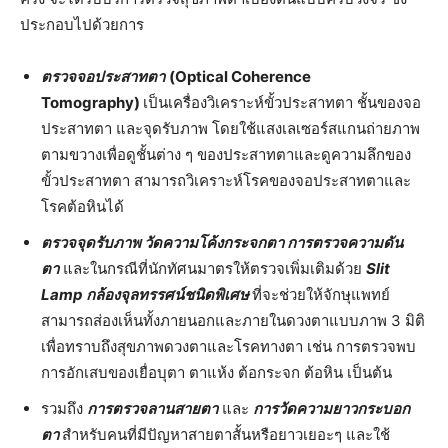
ประกอบไปด้วยการ
ตรวจจอประสาทตา
(
Optical Coherence
Tomography)
เป็นเครื่องวิเคราะห์ขั้วประสาทตา ชั้นของจอ
ประสาทตา และจุดรับภาพ โดยใช้แสงเลเซอร์สแกนถ่ายภาพ
ตามขวางเพื่อดูชั้นต่าง ๆ ของประสาทตาและดูความลึกของ
ขั้วประสาทตา สามารถวิเคราะห์โรคของจอประสาทตาและ
โรคต้อหินได้
ตรวจจุดรับภาพ วัดความโค้งกระจกตา การตรวจความดัน
ตา
และในกรณีที่นักทัศนมาตรให้ตรวจเพิ่มเติมด้วย
Slit
Lamp กล้องจุลทรรศน์ชนิดพิเศษ
ที่จะช่วยให้จักษุแพทย์
สามารถส่องเห็นทั้งภายนอกและภายในดวงตาแบบภาพ 3 มิติ
เพื่อทราบถึงสุขภาพดวงตาและโรคทางตา เช่น การตรวจพบ
การอักเสบของเยื่อบุตา ตาแห้ง ต้อกระจก ต้อหิน เป็นต้น
รวมถึง
การตรวจลานสายตา
และ
การวัดความยาวกระบอก
ตา
สำหรับคนที่มีปัญหาสายตาสั้นหรือยาวเยอะๆ และใช้