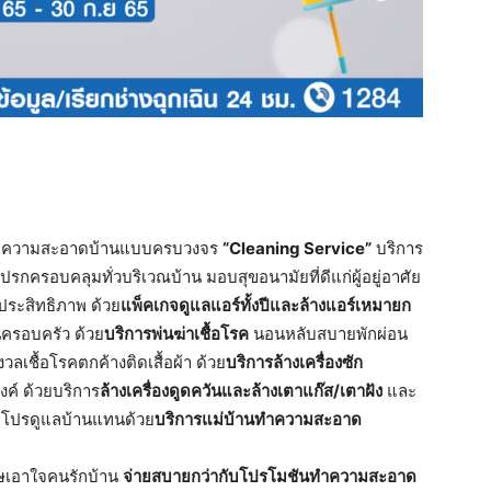
ารทำความสะอาดบ้านแบบครบวงจร
“Cleaning Service”
บริการ
ปรกครอบคลุมทั่วบริเวณบ้าน มอบสุขอนามัยที่ดีแก่ผู้อยู่อาศัย
ประสิทธิภาพ ด้วย
แพ็คเกจดูแลแอร์ทั้งปีและล้างแอร์เหมายก
ในครอบครัว ด้วย
บริการพ่นฆ่าเชื้อโรค
นอนหลับสบายพักผ่อน
วลเชื้อโรคตกค้างติดเสื้อผ้า ด้วย
บริการล้างเครื่องซัก
ค์ ด้วยบริการ
ล้างเครื่องดูดควันและล้างเตาแก๊ส/เตาฝัง
และ
ือโปรดูแลบ้านแทนด้วย
บริการแม่บ้านทำความสะอาด
ษเอาใจคนรักบ้าน
จ่ายสบายกว่ากับโปรโมชันทำความสะอาด