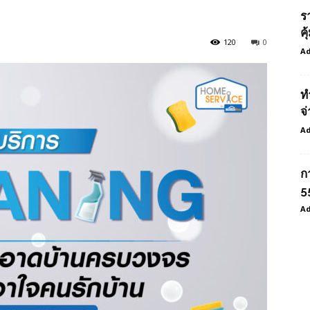
ร
ค
120
0
Ad
ท
จ่
Ad
ก
55
Ad