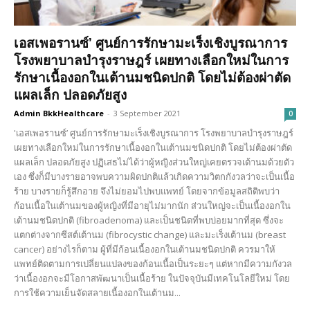
เอสเพอรานซ์’ ศูนย์การรักษามะเร็งเชิงบูรณาการ
โรงพยาบาลบำรุงราษฎร์ เผยทางเลือกใหม่ในการ
รักษาเนื้องอกในเต้านมชนิดปกติ โดยไม่ต้องผ่าตัด
แผลเล็ก ปลอดภัยสูง
Admin BkkHealthcare
-
3 September 2021
0
'เอสเพอรานซ์’ ศูนย์การรักษามะเร็งเชิงบูรณาการ โรงพยาบาลบำรุงราษฎร์
เผยทางเลือกใหม่ในการรักษาเนื้องอกในเต้านมชนิดปกติ โดยไม่ต้องผ่าตัด
แผลเล็ก ปลอดภัยสูง ปฏิเสธไม่ได้ว่าผู้หญิงส่วนใหญ่เคยตรวจเต้านมด้วยตัว
เอง ซึ่งก็มีบางรายอาจพบความผิดปกติแล้วเกิดความวิตกกังวลว่าจะเป็นเนื้อ
ร้าย บางรายก็รู้สึกอาย จึงไม่ยอมไปพบแพทย์ โดยจากข้อมูลสถิติพบว่า
ก้อนเนื้อในเต้านมของผู้หญิงที่มีอายุไม่มากนัก ส่วนใหญ่จะเป็นเนื้องอกใน
เต้านมชนิดปกติ (fibroadenoma) และเป็นชนิดที่พบบ่อยมากที่สุด ซึ่งจะ
แตกต่างจากซีสต์เต้านม (fibrocystic change) และมะเร็งเต้านม (breast
cancer) อย่างไรก็ตาม ผู้ที่มีก้อนเนื้องอกในเต้านมชนิดปกติ ควรมาให้
แพทย์ติดตามการเปลี่ยนแปลงของก้อนเนื้อเป็นระยะๆ แต่หากมีความกังวล
ว่าเนื้องอกจะมีโอกาสพัฒนาเป็นเนื้อร้าย ในปัจจุบันมีเทคโนโลยีใหม่ โดย
การใช้ความเย็นจัดสลายเนื้องอกในเต้านม...