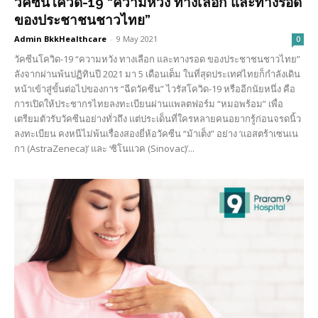
วัคซีนโควิด-19 “ความหวัง ทางเลือก และทางรอด
ของประชาชนชาวไทย”
Admin BkkHealthcare
-
9 May 2021
0
วัคซีนโควิด-19 “ความหวัง ทางเลือก และทางรอด ของประชาชนชาวไทย”
ลังจากผ่านพ้นปฏิทินปี 2021 มา 5 เดือนเต็ม ในที่สุดประเทศไทยก็กำลังเดิน
หน้าเข้าสู่ขั้นต่อไปของการ “ฉีดวัคซีน” ไวรัสโควิด-19 หรืออีกนัยหนึ่ง คือ
การเปิดให้ประชากรไทยลงทะเบียนผ่านแพลตฟอร์ม “หมอพร้อม” เพื่อ
เตรียมตัวรับวัคซีนอย่างทั่วถึง แต่ประเด็นที่ใครหลายคนอยากรู้ก่อนจรดนิ้ว
ลงทะเบียน คงหนีไม่พ้นเรื่องสองยี่ห้อวัคซีน “ม้าเต็ง” อย่าง ‘แอสตร้าเซนเน
กา (AstraZeneca)’ และ ‘ซิโนแวค (Sinovac)’...