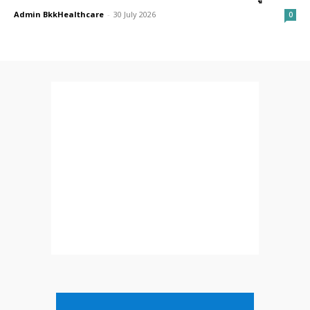
Admin BkkHealthcare
-
30 July 2026
0